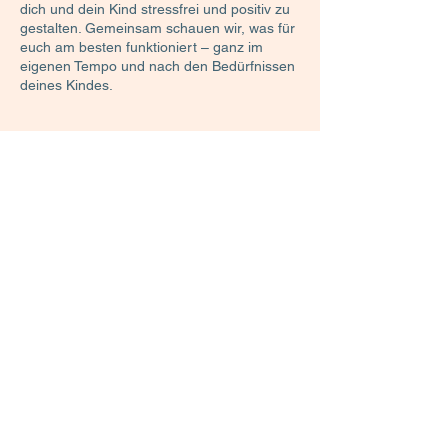
dich und dein Kind stressfrei und positiv zu
gestalten. Gemeinsam schauen wir, was für
euch am besten funktioniert – ganz im
eigenen Tempo und nach den Bedürfnissen
80
€/h,
1 Std.
1
80 €/h, 20 €/15 Min
20
€/15
S
Min
t
d
Beratung anfragen
Impressum
Allgemeine Geschäftsbedingungen